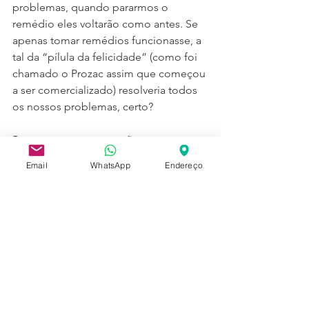
problemas, quando pararmos o 
remédio eles voltarão como antes. Se 
apenas tomar remédios funcionasse, a 
tal da “pílula da felicidade” (como foi 
chamado o Prozac assim que começou 
a ser comercializado) resolveria todos 
os nossos problemas, certo?
Portanto, se suas emoções ou 
dificuldades andam prejudicando suas 
Email
WhatsApp
Endereço
relações pessoais e/ou profissionais, 
não deixe de procurar ajuda 
terapêutica. Vão chamá-lo de “louco”? 
Louco é aquele que prefere colocar 
sua felicidade a perder em nome do 
que os outros vão pensar ou falar. Seja 
mais você e assuma a 
responsabilidade por sua saúde 
emocional!