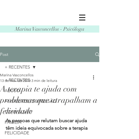
Marina Vasconcellos - Psicóloga
Post
+ RECENTES
Marina Vasconcellos
+ RECENTES
13 de mai. de 2010
3 min de leitura
A terapia te ajuda com
ABUSO
problemas que atrapalham a
ANSIEDADE/ DEPRESSÃO
felicidade
COMPULSÃO
As pessoas que relutam buscar ajuda 
FAMÍLIA
têm ideia equivocada sobre a terapia
FELICIDADE