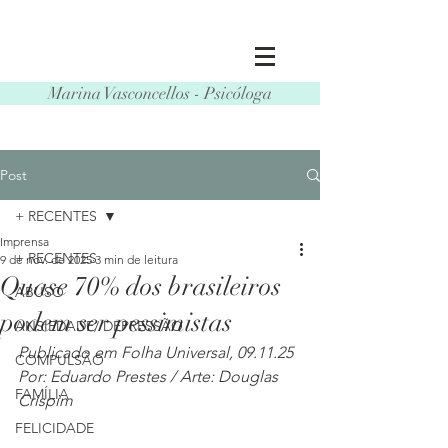
Marina Vasconcellos - Psicóloga
Post
+ RECENTES
Imprensa
+ RECENTES
9 de nov. de 2025
3 min de leitura
Quase 70% dos brasileiros
ABUSO
podem ser pessimistas
ANSIEDADE/ DEPRESSÃO
Publicado em Folha Universal, 09.11.25
COMPULSÃO
Por: Eduardo Prestes / Arte: Douglas 
FAMÍLIA
Crispim
FELICIDADE