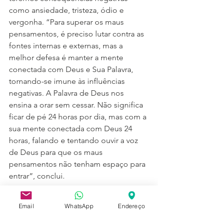
como ansiedade, tristeza, ódio e 
vergonha. “Para superar os maus 
pensamentos, é preciso lutar contra as 
fontes internas e externas, mas a 
melhor defesa é manter a mente 
conectada com Deus e Sua Palavra, 
tornando-se imune às influências 
negativas. A Palavra de Deus nos 
ensina a orar sem cessar. Não significa 
ficar de pé 24 horas por dia, mas com a 
sua mente conectada com Deus 24 
horas, falando e tentando ouvir a voz 
de Deus para que os maus 
pensamentos não tenham espaço para 
entrar”, conclui.
Refrigere-se com Deus
Email
WhatsApp
Endereço
Quando os dias estiverem pesados, 