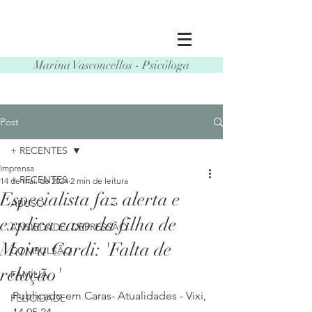
Marina Vasconcellos - Psicóloga
Post
+ RECENTES
Imprensa
+ RECENTES
14 de mai. de 2024
2 min de leitura
Especialista faz alerta e
ABUSO
explica caso da filha de
ANSIEDADE/ DEPRESSÃO
Maira Cardi: 'Falta de
COMPULSÃO
relação'
FAMÍLIA
Publicado em Caras- Atualidades - Vixi, 
FELICIDADE