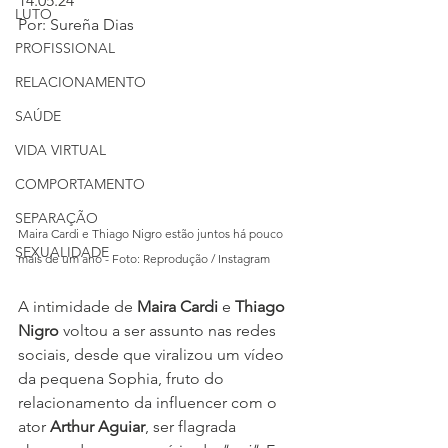
14.05.24
LUTO
Por: Sureña Dias
PROFISSIONAL
RELACIONAMENTO
SAÚDE
VIDA VIRTUAL
COMPORTAMENTO
SEPARAÇÃO
Maira Cardi e Thiago Nigro estão juntos há pouco 
SEXUALIDADE
mais de um ano - Foto: Reprodução / Instagram
A intimidade de 
Maira Cardi
 e 
Thiago 
Nigro
 voltou a ser assunto nas redes 
sociais, desde que viralizou um vídeo 
da pequena Sophia, fruto do 
relacionamento da influencer com o 
ator 
Arthur Aguiar
, ser flagrada 