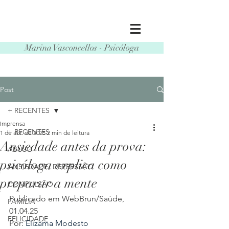
Marina Vasconcellos - Psicóloga
Post
+ RECENTES
Imprensa
+ RECENTES
1 de abr. de 2025
2 min de leitura
Ansiedade antes da prova:
ABUSO
psicóloga explica como
ANSIEDADE/ DEPRESSÃO
preparar a mente
COMPULSÃO
Publicado em WebBrun/Saúde, 
FAMÍLIA
01.04.25
FELICIDADE
Por: 
Elizama Modesto