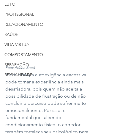
LUTO
PROFISSIONAL
RELACIONAMENTO
SAÚDE
VIDA VIRTUAL
COMPORTAMENTO
SEPARAÇÃO
Foto: Adobe Stock
Além disso, a autoexigência excessiva 
SEXUALIDADE
pode tornar a experiência ainda mais 
desafiadora, pois quem não aceita a 
possibilidade de frustração ou de não 
concluir o percurso pode sofrer muito 
emocionalmente. Por isso, é 
fundamental que, além do 
condicionamento físico, o corredor 
também fortaleça seu psicológico para 