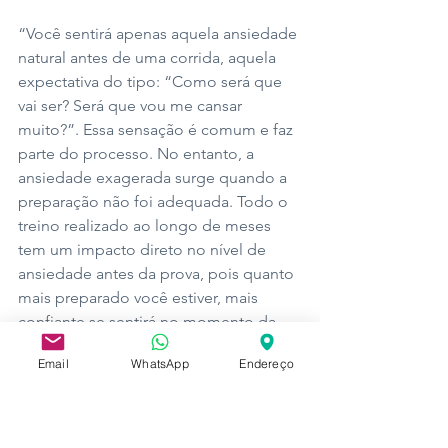
“Você sentirá apenas aquela ansiedade 
natural antes de uma corrida, aquela 
expectativa do tipo: “Como será que 
vai ser? Será que vou me cansar 
muito?”. Essa sensação é comum e faz 
parte do processo. No entanto, a 
ansiedade exagerada surge quando a 
preparação não foi adequada. Todo o 
treino realizado ao longo de meses 
tem um impacto direto no nível de 
ansiedade antes da prova, pois quanto 
mais preparado você estiver, mais 
confiante se sentirá no momento da 
corrida”, explica Marina. 
Email
WhatsApp
Endereço
Lembre-se: o equilíbrio entre corpo e 
mente é essencial para alcançar o 
sucesso em qualquer prova.