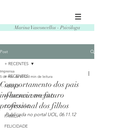
Marina Vasconcellos - Psicóloga
Post
+ RECENTES
Imprensa
+ RECENTES
5 de nov. de 2012
3 min de leitura
Comportamento dos pais
ABUSO
influencia no futuro
ANSIEDADE/ DEPRESSÃO
profissional dos filhos
COMPULSÃO
Publicada no portal UOL, 06.11.12
FAMÍLIA
FELICIDADE