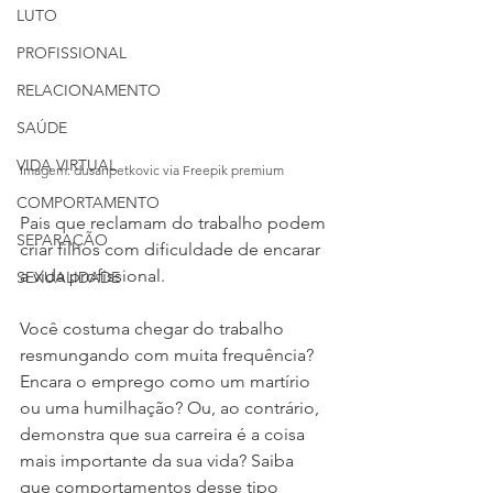
LUTO
PROFISSIONAL
RELACIONAMENTO
SAÚDE
VIDA VIRTUAL
Imagem: dusanpetkovic via Freepik premium
COMPORTAMENTO
Pais que reclamam do trabalho podem 
SEPARAÇÃO
criar filhos com dificuldade de encarar 
a vida profissional.
SEXUALIDADE
Você costuma chegar do trabalho 
resmungando com muita frequência? 
Encara o emprego como um martírio 
ou uma humilhação? Ou, ao contrário, 
demonstra que sua carreira é a coisa 
mais importante da sua vida? Saiba 
que comportamentos desse tipo 