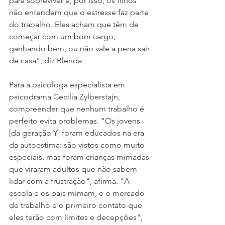
para sobreviver e, por isso, os filhos 
não entendem que o estresse faz parte 
do trabalho. Eles acham que têm de 
começar com um bom cargo, 
ganhando bem, ou não vale a pena sair 
de casa", diz Blenda.
Para a psicóloga especialista em 
psicodrama Cecília Zylberstajn, 
compreender que nenhum trabalho é 
perfeito evita problemas. "Os jovens 
[da geração Y] foram educados na era 
da autoestima: são vistos como muito 
especiais, mas foram crianças mimadas 
que viraram adultos que não sabem 
lidar com a frustração", afirma. "A 
escola e os pais mimam, e o mercado 
de trabalho é o primeiro contato que 
eles terão com limites e decepções", 