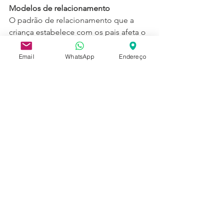
Modelos de relacionamento
O padrão de relacionamento que a 
criança estabelece com os pais afeta o 
modo como ela irá encarar as relações 
de trabalho no futuro, segundo Cecília. 
Email
WhatsApp
Endereço
Por isso é fundamental que eles não 
sejam expostos a uma educação 
extremamente autoritária. "A família é 
o berço de todas as relações. Muitas 
vezes os problemas que vemos no 
trabalho podem ser decorrentes das 
dinâmicas familiares", diz.
Como o pai costuma a ser a primeira 
figura de autoridade que conhecemos, 
se ele for muito rígido, o filho poderá 
ter problemas de relacionamento com 
o chefe no futuro, por exemplo. 