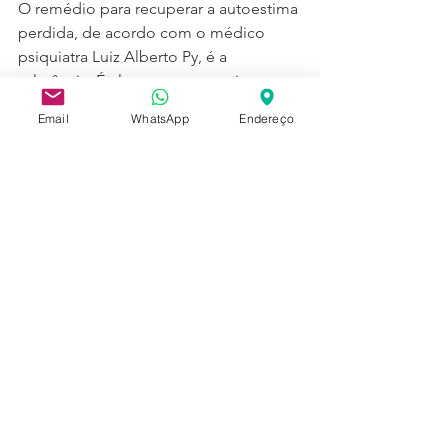
O remédio para recuperar a autoestima 
perdida, de acordo com o médico 
psiquiatra Luiz Alberto Py, é a 
tolerância. É ela quem nos ensina a 
lidar com nossos erros.
Email
WhatsApp
Endereço
Mas isso exige que sejam 
desmistificados os falsos valores 
aprendidos, os conceitos de perfeição 
que nos impõem o sucesso como 
condição para gostarmos de nós 
mesmos.
É preciso atenção e paciência para, aos 
poucos, reaver a capacidade de nos 
querermos bem, independentemente 
de quem somos, se somos ou não os 
melhores, os mais bonitos ou mais 
inteligentes.