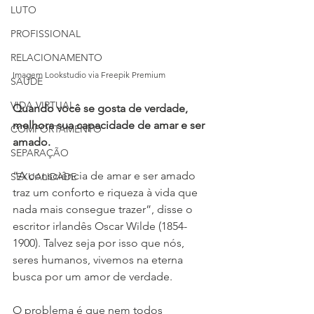
LUTO
PROFISSIONAL
RELACIONAMENTO
Imagem Lookstudio via Freepik Premium
SAÚDE
VIDA VIRTUAL
Quando você se gosta de verdade, 
melhora sua capacidade de amar e ser 
COMPORTAMENTO
amado.
SEPARAÇÃO
“A consciência de amar e ser amado 
SEXUALIDADE
traz um conforto e riqueza à vida que 
nada mais consegue trazer”, disse o 
escritor irlandês Oscar Wilde (1854-
1900). Talvez seja por isso que nós, 
seres humanos, vivemos na eterna 
busca por um amor de verdade.
O problema é que nem todos 