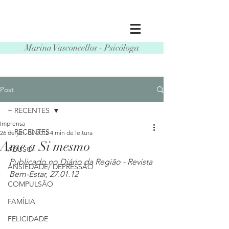
Marina Vasconcellos - Psicóloga
Post
+ RECENTES
Imprensa
+ RECENTES
26 de jan. de 2012
4 min de leitura
Ame a Si mesmo
ABUSO
Publicado no Diário da Região - Revista 
ANSIEDADE/ DEPRESSÃO
Bem-Estar, 27.01.12
COMPULSÃO
FAMÍLIA
FELICIDADE